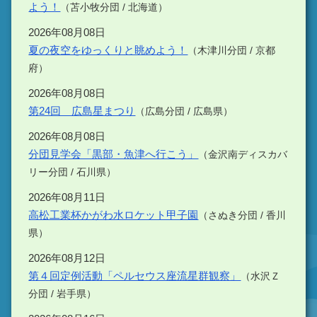
よう！
（苫小牧分団 / 北海道）
2026年08月08日
夏の夜空をゆっくりと眺めよう！
（木津川分団 / 京都
府）
2026年08月08日
第24回 広島星まつり
（広島分団 / 広島県）
2026年08月08日
分団見学会「黒部・魚津へ行こう」
（金沢南ディスカバ
リー分団 / 石川県）
2026年08月11日
高松工業杯かがわ水ロケット甲子園
（さぬき分団 / 香川
県）
2026年08月12日
第４回定例活動「ペルセウス座流星群観察」
（水沢Ｚ
分団 / 岩手県）