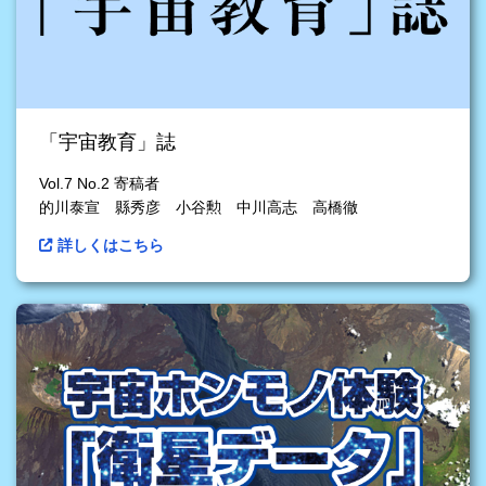
「宇宙教育」誌
Vol.7 No.2 寄稿者
的川泰宣 縣秀彦 小谷勲 中川高志 高橋徹
詳しくはこちら