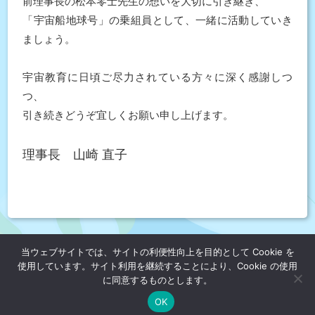
前理事長の松本零士先生の想いを大切に引き継ぎ、
「宇宙船地球号」の乗組員として、一緒に活動していき
ましょう。
宇宙教育に日頃ご尽力されている方々に深く感謝しつ
つ、
引き続きどうぞ宜しくお願い申し上げます。
理事長 山崎 直子
当ウェブサイトでは、サイトの利便性向上を目的として Cookie を
個人情報保護方針
公益財団法人 日本宇宙少年団
使用しています。サイト利用を継続することにより、Cookie の使用
に同意するものとします。
OK
©2026 Young Astronauts Club - Japan, All Rights Reserved.