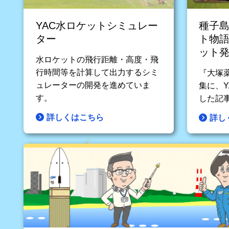
YAC水ロケットシミュレー
種子
ター
ト物語
ット
水ロケットの飛行距離・高度・飛
行時間等を計算して出力するシミ
『大塚薬
ュレーターの開発を進めていま
集に、
す。
した記
詳しくはこちら
詳し