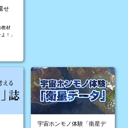
還せ
の教材
せよ！」
宇宙ホンモノ体験「衛星デ