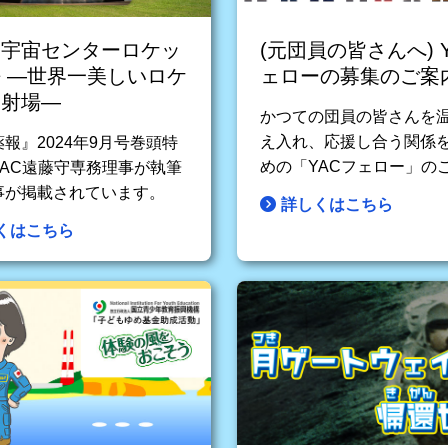
島宇宙センターロケッ
(元団員の皆さんへ) 
 ―世界一美しいロケ
ェローの募集のご案
発射場―
かつての団員の皆さんを
え入れ、応援し合う関係
報』2024年9月号巻頭特
めの「YACフェロー」の
YAC遠藤守専務理事が執筆
事が掲載されています。
詳しくはこちら
くはこちら