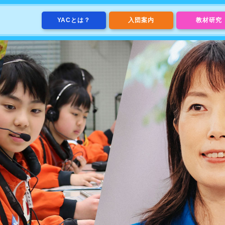
YACとは？
入団案内
教材研究