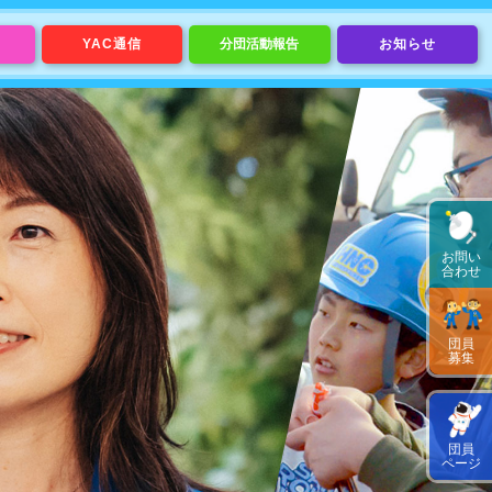
YAC通信
分団活動報告
お知らせ
お問い
合わせ
団員
募集
団員
ページ