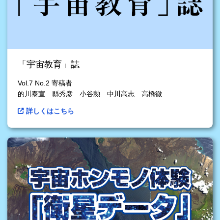
「宇宙教育」誌
Vol.7 No.2 寄稿者
的川泰宣 縣秀彦 小谷勲 中川高志 高橋徹
詳しくはこちら