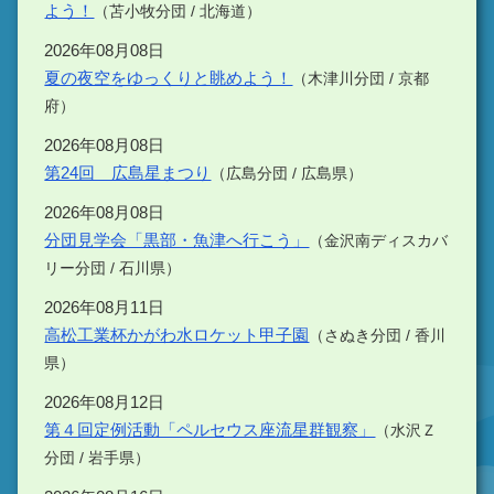
よう！
（苫小牧分団 / 北海道）
2026年08月08日
夏の夜空をゆっくりと眺めよう！
（木津川分団 / 京都
府）
2026年08月08日
第24回 広島星まつり
（広島分団 / 広島県）
2026年08月08日
分団見学会「黒部・魚津へ行こう」
（金沢南ディスカバ
リー分団 / 石川県）
2026年08月11日
高松工業杯かがわ水ロケット甲子園
（さぬき分団 / 香川
県）
2026年08月12日
第４回定例活動「ペルセウス座流星群観察」
（水沢Ｚ
分団 / 岩手県）