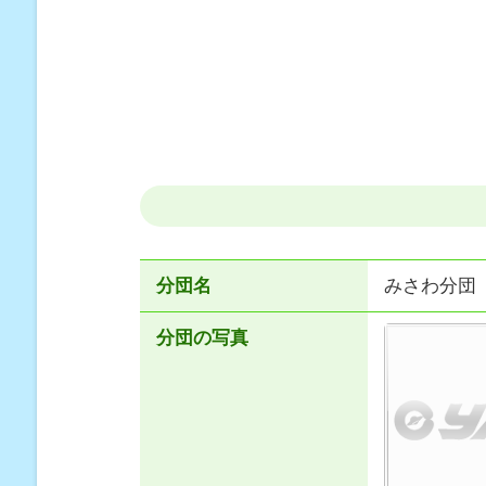
分団名
みさわ分団
分団の写真