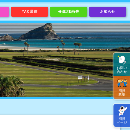
YAC通信
分団活動報告
お知らせ
お問い
合わせ
団員
募集
団員
ページ