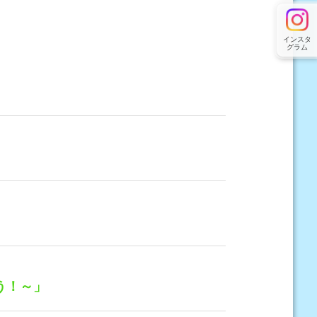
インスタ
グラム
う！～」