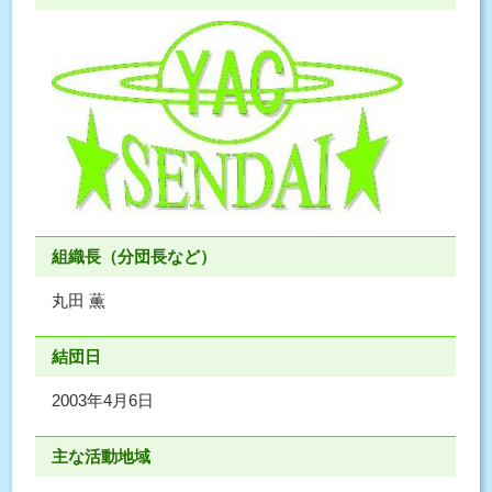
組織長（分団長など）
丸田 薫
結団日
2003年4月6日
主な活動地域