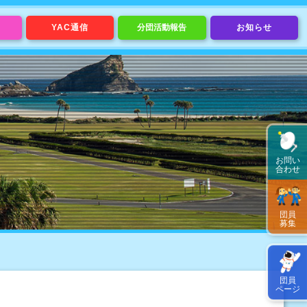
YAC通信
分団活動報告
お知らせ
お問い
合わせ
団員
募集
団員
ページ