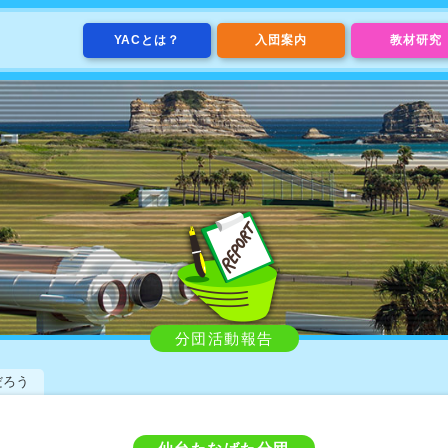
YACとは？
入団案内
教材研究
分団活動報告
だろう