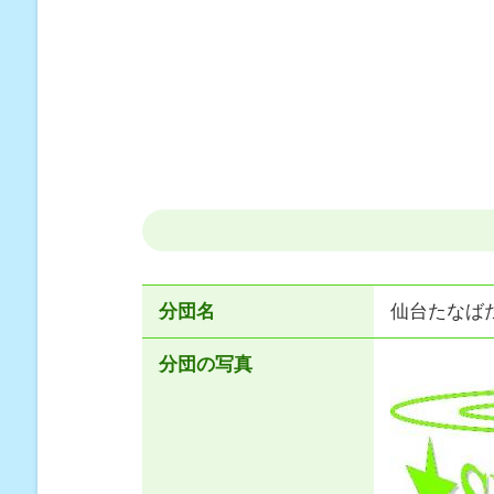
分団名
仙台たなば
分団の写真