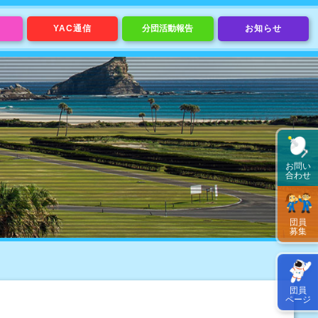
YAC通信
分団活動報告
お知らせ
お問い
合わせ
団員
募集
団員
ページ