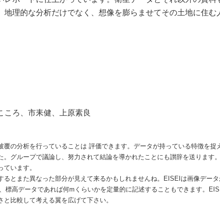
。地理的な分析だけでなく、想像を膨らませてその土地に住む
こころ、市耒健、上原素良
覆の分析を行っていることは 評価できます。データが持っている特徴を捉
た。グループで議論し、努力されて結論を導かれたことにも讃辞を送ります
なっています。
るとまた異なった部分が見えて来るかもしれませんね。EISEIは画像データ
、標高データであれば何mくらいかを定量的に記述することもできます。EIS
さと比較して考える翼を広げて下さい。