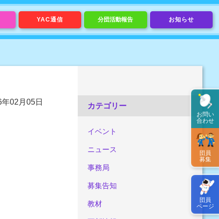
YAC通信
分団活動報告
お知らせ
16年02月05日
カテゴリー
お問い
合わせ
イベント
ニュース
団員
募集
事務局
募集告知
団員
教材
ページ