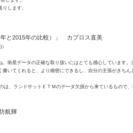
送りします。
7年と2015年の比較）」 カプロス直美
B)）
。衛星データの正確な取り扱いにはとても感心しています。
く書いてくれると、より緻密にできるし、自分の主張がきちん
るのは、ランドサットＥＴＭのデータ欠損から来ているもので、
坊航輝