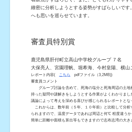
緻密に分析しようとする姿勢がすばらしいです
へも思いを巡らせています。
審査員特別賞
鹿児島県肝付町立高山中学校グループ ７名
大保亮人、宮園理帆、堀希海、今村皇陽、横山
レポート内容(
こちら
pdfファイル（3,2MB))
審査員コメント
グループ討論を含めて、死海の塩分と死海周辺の土地被
持った疑問や謎解きをしようとする作業がよくわかりまし
議論によって考えを深める喜びが感じられるレポートと
これからは、数年前（５年、１０年前）と比較して分析す
られますので、温度データであれば周辺と何℃ 程度違うか
簡単に距離や面積も算出等もできますので志布志湾の大き