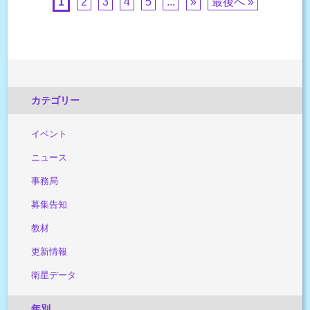
1
2
3
4
5
...
»
最後へ »
カテゴリー
イベント
ニュース
事務局
募集告知
教材
更新情報
衛星データ
年別