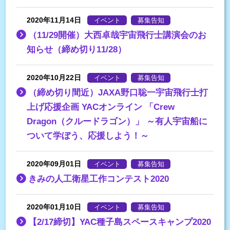
2020年11月14日
イベント
募集告知
（11/29開催）大西卓哉宇宙飛行士講演会のお
知らせ（締め切り11/28）
2020年10月22日
イベント
募集告知
（締め切り間近）JAXA野口聡一宇宙飛行士打
上げ応援企画 YACオンライン 「Crew
Dragon（クルードラゴン）」 ～有人宇宙船に
ついて学ぼう、応援しよう！～
2020年09月01日
イベント
募集告知
きみの人工衛星工作コンテスト2020
2020年01月10日
イベント
募集告知
【2/17締切】YAC種子島スペースキャンプ2020