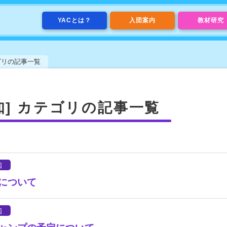
YACとは？
入団案内
教材研究
テゴリの記事一覧
知] カテゴリの記事一覧
知
定について
知