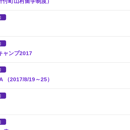
肝付町山村留学制度）
知
知
ャンプ2017
知
2017/8/19～25）
知
知