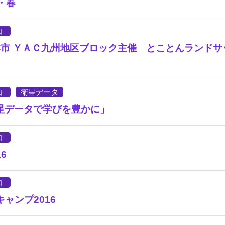
7・春
知
熊本市 ＹＡＣ九州地区ブロック主催 とことんランド
知
衛星データ
星データで学びを豊かに」
知
6
知
ャンプ2016