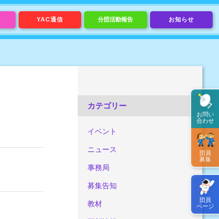
YAC通信
分団活動報告
お知らせ
カテゴリー
お問い
合わせ
イベント
ニュース
団員
募集
事務局
募集告知
団員
教材
ページ