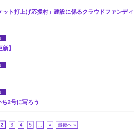
ケット打上げ応援村」建設に係るクラウドファンディ
知
8更新】
知
知
いち2号に写ろう
2
3
4
5
...
»
最後へ »