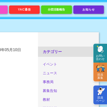
YAC通信
分団活動報告
お知らせ
18年05月10日
カテゴリー
お問い
合わせ
イベント
ニュース
団員
募集
事務局
募集告知
団員
教材
ページ