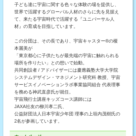
⼦ども達に宇宙に関する⾊々な体験の場を提供し、
世界で活躍するグローバル⼈材のさらに先を⾒据え
て、来たる宇宙時代で活躍する『ユニバーサル⼈
材』の育成を⽬指しています。
この分団は、その⻑であり、宇宙キャスター®の榎
本麗美が
「東京都⼼に⼦供たちが最先端の宇宙に触れられる
場所を作りたい」との想いで始動。
共同創設者 / アドバイザーには慶應義塾⼤学⼤学院
システムデザイン・マネジメント研究科 教授、宇宙
サービスイノベーションラボ事業協同組合 代表理事
を務める神武直彦⽒が就任。
宇宙⾶⾏⼠講座キッズコース講師には
JAXA社友の柳川孝⼆⽒、
公益財団法人日本宇宙少年団 理事の上垣内茂樹⽒の
2名が参画しています。