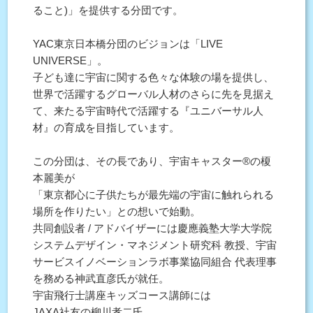
ること)」を提供する分団です。
YAC東京⽇本橋分団のビジョンは「LIVE
UNIVERSE」。
⼦ども達に宇宙に関する⾊々な体験の場を提供し、
世界で活躍するグローバル⼈材のさらに先を⾒据え
て、来たる宇宙時代で活躍する『ユニバーサル⼈
材』の育成を⽬指しています。
この分団は、その⻑であり、宇宙キャスター®の榎
本麗美が
「東京都⼼に⼦供たちが最先端の宇宙に触れられる
場所を作りたい」との想いで始動。
共同創設者 / アドバイザーには慶應義塾⼤学⼤学院
システムデザイン・マネジメント研究科 教授、宇宙
サービスイノベーションラボ事業協同組合 代表理事
を務める神武直彦⽒が就任。
宇宙⾶⾏⼠講座キッズコース講師には
JAXA社友の柳川孝⼆⽒、