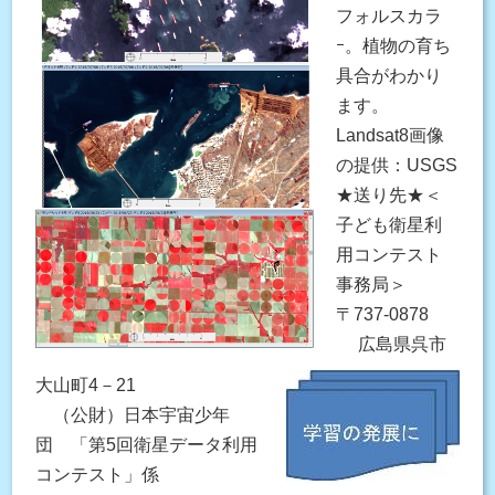
フォルスカラ
ｰ。植物の育ち
具合がわかり
ます。
Landsat8画像
の提供：USGS
★送り先★＜
子ども衛星利
用コンテスト
事務局＞
〒737-0878
広島県呉市
大山町4－21
（公財）日本宇宙少年
団 「第5回衛星データ利用
コンテスト」係