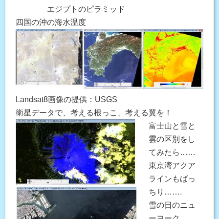
エジプトのピラミッド
四国の沖の海水温度
Landsat8画像の提供：USGS
衛星データで、考える根っこ、考える翼を！
富士山と雪と
雲の区別をし
てみたら……
東京湾アクア
ラインもばっ
ちり…….
雪の日のニュ
ーヨーク…….