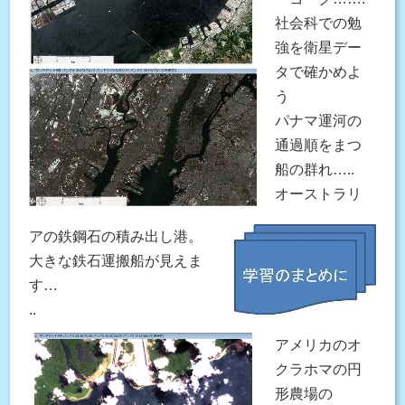
社会科での勉
強を衛星デー
タで確かめよ
う
パナマ運河の
通過順をまつ
船の群れ…..
オーストラリ
アの鉄鋼石の積み出し港。
大きな鉄石運搬船が見えま
す…
..
アメリカのオ
クラホマの円
形農場の