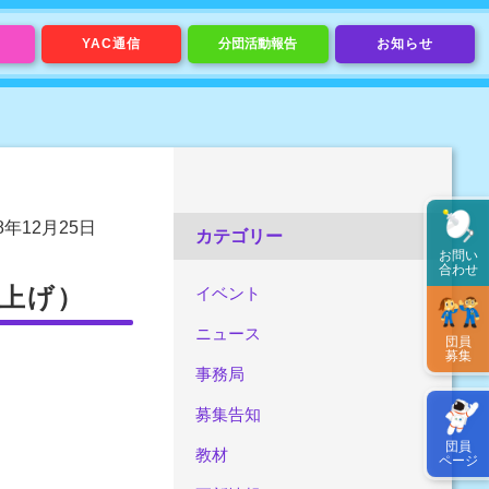
YAC通信
分団活動報告
お知らせ
08年12月25日
カテゴリー
お問い
合わせ
打上げ）
イベント
ニュース
団員
募集
事務局
募集告知
団員
教材
ページ