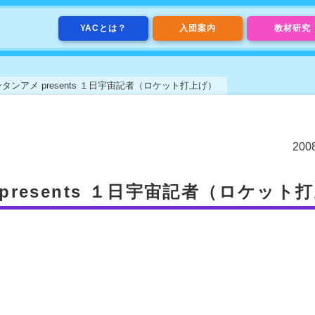
YACとは？
入団案内
教材研究
ンアメ presents １日宇宙記者（ロケット打上げ）
20
resents １日宇宙記者（ロケット