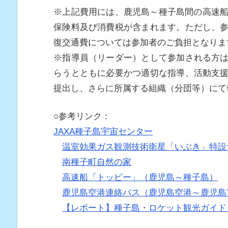
※上記費用には、鹿児島～種子島間の高速船
保険料及び消費税が含まれます。ただし、
復交通費については参加者のご負担となりま
※指導員（リーダー）として参加される方
らうとともに必要かつ適切な指導、活動支
提出し、さらに所属する組織（分団等）にて
○参考リンク：
JAXA種子島宇宙センター
温室効果ガス観測技術衛星「いぶき」特設
南種子町自然の家
高速船「トッピー」（鹿児島～種子島）
鹿児島空港連絡バス（鹿児島空港～鹿児島
【レポート】種子島・ロケット観光ガイド –