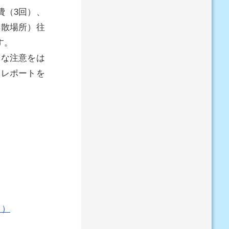
費（3回）、
解散場所）往
す。
分な注意をは
にレポートを
り）