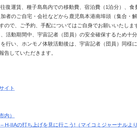
往復運賃、種子島島内での移動費、宿泊費（1泊分）、食
参加者のご自宅・会社などから鹿児島本港南埠頭（集合・
すので、ご予約、手配についてはご自身でお願いいたしま
は、活動期間中、宇宙記者（団員）の安全確保するため十
援を行い、ホンモノ体験活動後は、宇宙記者（団員）同様
報告していただきます。
サイト
市内）
 H-IIAの打ち上げを見に行こう!（マイコミジャーナルよ