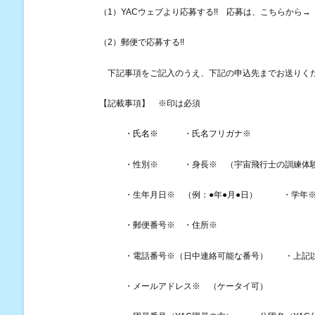
（
1
）
YAC
ウェブより応募する
!!
応募は、こちらから
→
（
2
）郵便で応募する
!!
下記事項をご記入のうえ、下記の申込先までお送りくだ
【記載事項】
※
印は必須
・氏名
※
・氏名フリガナ
※
・性別
※
・身長
※
（宇宙飛行士の訓練体験
・生年月日
※
（例：
●
年
●
月
●
日） ・学年
・郵便番号
※
・住所
※
・電話番号
※
（日中連絡可能な番号） ・上記
・メールアドレス
※
（ケータイ可）