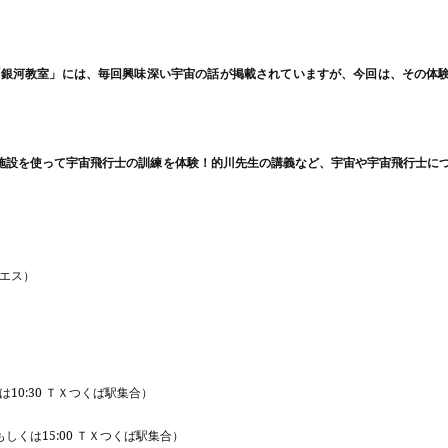
！
「銀河教室」には、毎回興味深い宇宙の話が掲載されていますが、今回は、その体
設を使って宇宙飛行士の訓練を体験！的川先生の講義など、宇宙や宇宙飛行士に
･エス）
は
10:30
ＴＸつくば駅集合）
もしくは
15:00
ＴＸつくば駅集合）