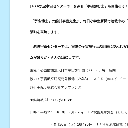
JAXA
筑波宇宙センターで、きみも「宇宙飛行士」を目指そう
「宇宙博士」の的川泰宣先生が、毎日小学生新聞で連載中の
活動を実施します。
筑波宇宙センターでは、実際の宇宙飛行士の訓練に使われる施
1
2
ムが盛りだくさんの
泊
日です。
主催：公益財団法人日本宇宙少年団（
YAC
）、毎日新聞
、ＡＥＳ（㈱エイ･イー
協力：宇宙航空研究開発機構（
JAXA
）
旅行手配：株式会社アンファンス
★
in
2013★
銀河教室
つくば
日時：
月
ＪＲ秋葉原駅集合（もしく
平成
25
年
8
月
19
日（
）
9
時
火
分
ＪＲ秋葉原駅解散（
～
8
月
20
日（
）
16
時
30