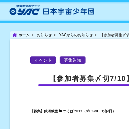
ホーム
お知らせ
YACからのお知らせ
【参加者募集〆切7/
イベント
募集告知
【参加者募集〆切7/10】銀
in
2013
8/19-20
1
2
【募集】銀河教室
つくば
（
泊
日）