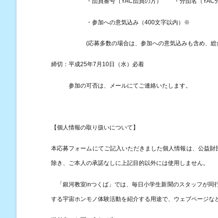
・団員番号（
YAC
団員の方） ・分団名（
YAC
・参加への意気込み（
400
文字以内）
※
(
応募多数の場合は、参加への意気込みも含め、総
水
締切：平成
25
年
7
月
10
日（
）必着
参加の可否は、メールにてご連絡いたします。
【個人情報の取り扱いについて】
本応募フォームにてご記入いただきました個人情報は、公益財
除き、ご本人の承諾なしに上記目的以外には使用しません。
「銀河教室
in
つくば」では、毎日小学生新聞のスタッフが同
する宇宙ホンモノ体験活動を紹介する用途で、ウェブページな