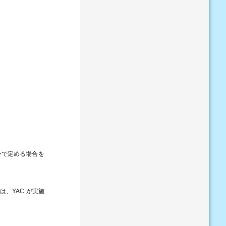
令で定める場合を
どは、
YAC
が実施