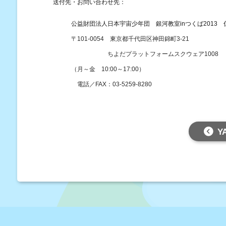
送付先・お問い合わせ先：
公益財団法人日本宇宙少年団 銀河教室
in
つくば
2013
〒
101-0054
東京都千代田区神田錦町
3-21
ちよだプラットフォームスクウェア
1008
（月～金
10:00
～
17:00
）
電話／
FAX
：
03-5259-8280
Y