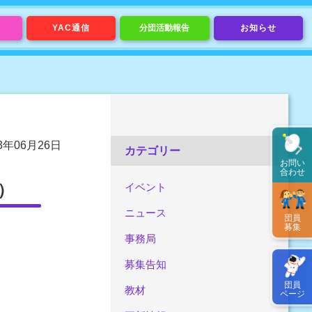
YAC通信
分団活動報告
お知らせ
13年06月26日
カテゴリー
お問い
合わせ
0）
イベント
ニュース
団員
募集
事務局
募集告知
団員
教材
ページ