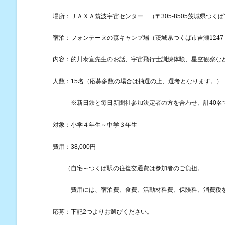
場所：ＪＡＸＡ筑波宇宙センター （〒
305-8505
茨城県つくば
フォンテーヌの森キャンプ場
茨城県つくば市吉瀬
1247
宿泊：
（
内容：的川泰宣先生のお話、宇宙飛行士訓練体験、星空観察な
人数：
15
名（応募多数の場合は抽選の上、選考となります。）
※
新日鉄と毎日新聞社参加決定者の方を合わせ、計
40
名
対象：小学４年生～中学３年生
費用：
38,000
円
自宅～つくば駅
（
の往復交通費は参加者のご負担。
費用には、宿泊費、食費、活動材料費、保険料、消費税
応募：下記
2
つよりお選びください。