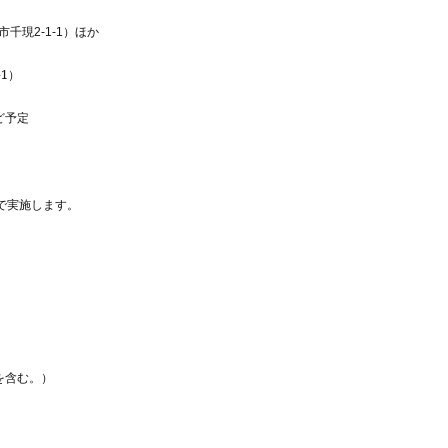
市千現
2-1-1
）ほか
-1
）
ど予定
で実施します。
を含む。）