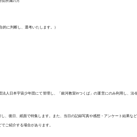
分団所属の方
合的に判断し、選考いたします。）
団法人日本宇宙少年団にて管理し、「銀河教室
in
つくば」の運営にのみ利用し、法
行し、後日、紙面で特集します。また、当日の記録写真や感想・アンケート結果な
どでご紹介する場合があります。