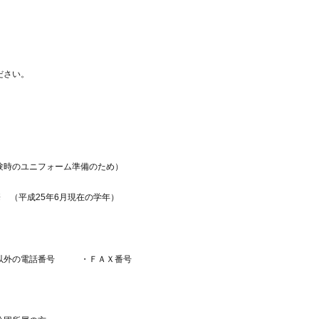
さい。
時のユニフォーム準備のため）
※
（平成
25
年
6
月現在の学年）
以外の電話番号 ・ＦＡＸ番号