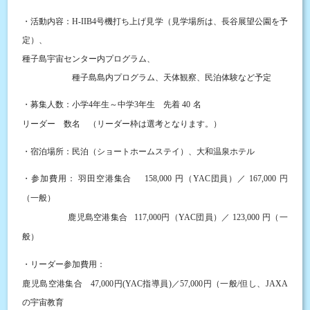
（見学場所は、長谷展望公園を予
・活動内容：
H-IIB4
号機打ち上げ見学
定）
、
種子島宇宙センター内プログラム、
、民泊体験
種子島島内プログラム、天体観察
など予定
先着
・募集人数：小学
4
年生～中学
3
年生
40
名
（リーダー枠は選考となります。）
リーダー 数名
宿泊場所：民泊（ショートホームステイ）、大和温泉ホテル
・
羽田空港集合
・参加費用：
158,000
円（
YAC
団員）／
167,000
円
（一般）
鹿児島空港集合
円
117,000
（
YAC
団員）／
123,000
円（一
般）
リーダー参加費用：
・
鹿児島空港集合
円
指導員
／
円（一般
但し、
47,000
(YAC
)
57,000
/
JAXA
の宇宙教育