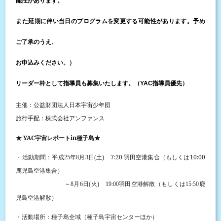
能性があります。
また延期に伴い当日のプログラムを変更する可能性があります。予め
のうえ、
ご了承
お申込み
ください。）
リーダー枠として指導員も募集いたします。（
指導員優先）
YAC
主催：公益財団法人日本宇宙少年団
旅行手配：株式会社アンファンス
★ YAC
in
★
宇宙レポート
種子島
7:20
羽田空港集合（もしくは
10:00
・活動期間：平成
25
年
8
月
3
日
(
土
)
鹿児島空港集合）
～
月
羽田空港解散（もしくは
鹿
8
6
日
(
火
)
19:00
15:50
児島空港解散）
・活動場所：種子島全域（種子島宇宙センターほか）