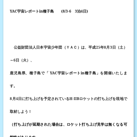
YAC
in
(8/3-
6
3
4
)
宇宙レポート
種子島
泊
日
25
8
3
公益財団法人日本宇宙少年団（ＹＡＣ）は、平成
年
月
日（土）
6
～
日（火）、
YAC
in
鹿児島県、種子島で「
宇宙レポート
種子島
」を開催いたしま
す。
8
4
H-IIB
月
日に打ち上げを予定されている
ロケットの打ち上げを現地で
取材しよう！
（打ち上げが延期された場合は、ロケット打ち上げ見学は無くなる可