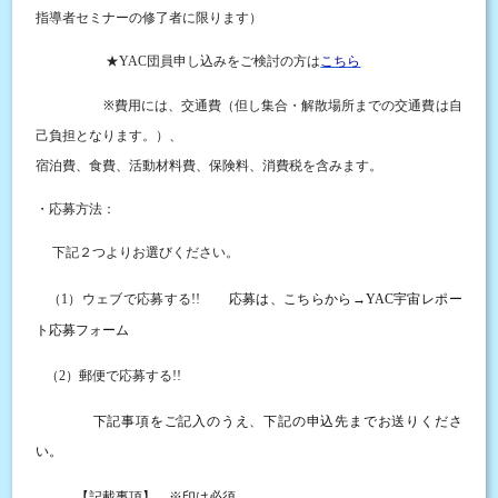
指導者セミナーの修了者に限ります）
★YAC
団員申し込みをご検討の方は
こちら
※
（但し
費用には、交通費
集合・解散場所までの交通費は自
。）
己負担となります
、
宿泊費、食費、活動材料費、保険料、消費税を含みます。
・応募方法：
下記２つよりお選びください。
（
1
）ウェブで応募する
!!
応募は、こちらから
→YAC宇宙レポー
ト
応募フォーム
（
2
）郵便で応募する
!!
下記事項をご記入のうえ、下記の申込先までお送りくださ
い。
【記載事項】
※
印は必須