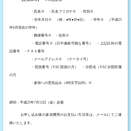
・氏名
※
・氏名フリガナ
※
・性別
※
・生年月日
※
（例：
●
年
●
月
●
日） ・学年
※
（平成
25
年
6
月現在の学年）
・郵便番号
※
・住所
※
・電話番号
※
（日中連絡可能な番号） ・上記以外の電
話番号 ・ＦＡＸ番号
・メールアドレス
※
（ケータイ可）
・団員番号（
YAC
団員の方） ・分団名（
YAC
分団所属
の方
・参加への意気込み（
400
文字以内）
※
金
締切：平成
25
年
7
月
12
日（
）必着
お申し込み後の参加費用のお支払い方法等は、
メールにてご連
絡いたします。