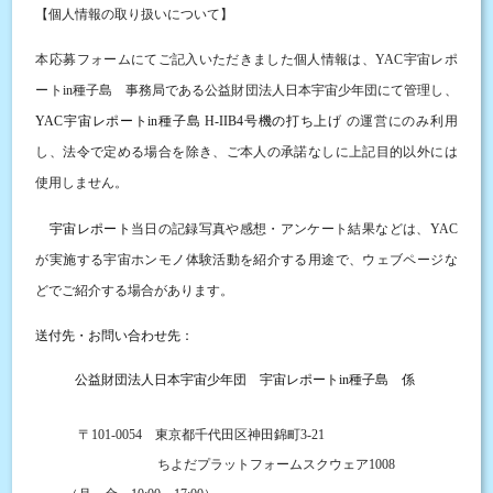
【個人情報の取り扱いについて】
本応募フォームにてご記入いただきました個人情報は、
YAC
宇宙レポ
ート
in
種子島 事務局である公益財団法人日本宇宙少年団にて管理し、
YAC
宇宙レポート
in
種子島
H-IIB4
号機の打ち上げ
の運営にのみ利用
し、法令で定める場合を除き、ご本人の承諾なしに上記目的以外には
使用しません。
宇宙レポート
当日の記録写真や感想・アンケート結果などは、
YAC
が実施する宇宙ホンモノ体験活動を紹介する用途で、ウェブページな
どでご紹介する場合があります。
送付先・お問い合わせ先：
公益財団法人日本宇宙少年団 宇宙レポート
種子島 係
in
〒
東京都千代田区神田錦町
101-0054
3-21
ちよだプラットフォームスクウェア
1008