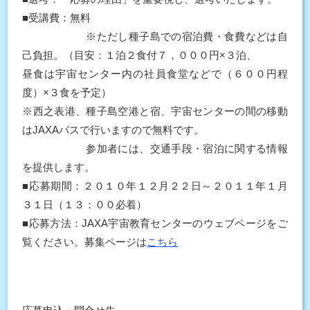
■受講費：無料
※ただし種子島での宿泊費・食費などは自
己負担。（目安：１泊２食付７，０００円×３泊、
昼食は宇宙センター内の社員食堂などで（６００円程
度）×３食を予定）
※西之表港、種子島空港と宿、宇宙センターの間の移動
はJAXAバスで行いますので無料です。
参加者には、交通手段・宿泊に関する情報
を提供します。
■応募期間：２０１０年１２月２２日～２０１１年１月
３１日（１３：００必着）
■応募方法：JAXA宇宙教育センターのウェブページをご
覧ください。募集ページは
こちら