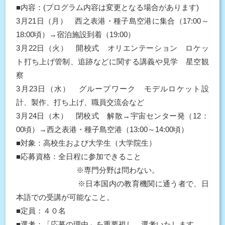
■内容：(プログラム内容は変更となる場合があります)
3月21日（月） 西之表港・種子島空港に集合（17:00～
18:00頃）→宿泊施設到着（19:00）
3月22日（火） 開校式 オリエンテーション ロケッ
ト打ち上げ管制、追跡などに関する講義や見学 星空観
察
3月23日（水） グループワーク モデルロケット設
計、製作、打ち上げ、職員交流会など
3月24日（木） 閉校式 解散→宇宙センター発（12：
00頃）→西之表港・種子島空港（13:00～14:00頃）
■対象：高校生および大学生（大学院生）
■応募資格：全日程に参加できること
※専門分野は問わない。
※日本国内の教育機関に通う者で、日
本語での受講が可能なこと。
■定員：４０名
■選考：「応募の理由」を重要視し、選考いたします。