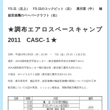
YS-11（左上） YS-11のコックピット（左） 展示室（中） 極
超音速機のペーパークラフト（右）
★調布エアロスペースキャンプ
2011 CASC-１★
日時：平成23年1月6日（木）12:30 ～ 7日（金）15:15（１泊２日）
場所：JAXA調布航空宇宙センター（東京都調布市深大寺東町7-44-1）
JAXA調布航空宇宙センター飛行場分室（東京都三鷹市大沢6-13-1）
※宿泊 ボーイスカウト会館（東京都三鷹市大沢4-11-10）
内容：展示室見学、施設見学、超音速機や極超音速機の開発についての話や工作
航空路についての話や実習、ミッション報告会、実験用航空機見学など。