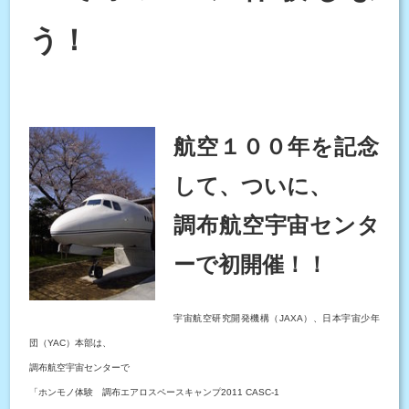
う！
航空１００年を記念
して、ついに、
調布航空宇宙センタ
ーで初開催！！
宇宙航空研究開発機構（JAXA）、日本宇宙少年
団（YAC）本部は、
調布航空宇宙センターで
「ホンモノ体験 調布エアロスペースキャンプ2011 CASC-1