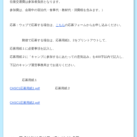
往復交通費は参加者負担となります。
参加費は、会期中の宿泊代・食事代・教材代・消費税を含みます。）
応募：ウェブで応募する場合は、
こちら
の応募フォームからお申し込みください。
郵便で応募する場合は、応募用紙1、2をプリントアウトして、
応募用紙１に必要事項を記入し、
応募用紙２に「キャンプに参加するにあたっての意気込み」を400字以内で記入し、
下記のキャンプ運営事務局までお送りください。
応募用紙１
CASC1応募用紙1.pdf
応募用紙２
CASC1応募用紙2.pdf