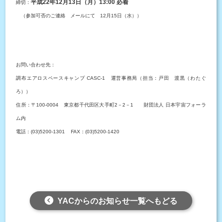
平成22年12月13日（月）13:00 必着
締切：
（参加可否のご連絡 メールにて 12月15日（水））
お問い合わせ先：
調布エアロスペースキャンプ CASC-1 運営事務局（担当：戸田 渡黒（わたぐ
ろ））
住所：〒100-0004 東京都千代田区大手町2－2－1 財団法人 日本宇宙フォーラ
ム内
電話：(03)5200-1301 FAX：(03)5200-1420
YACからのお知らせ一覧へもどる