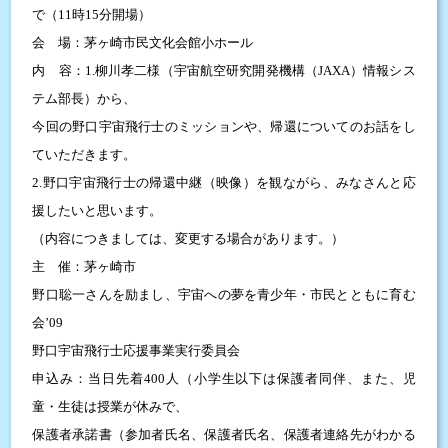
で（11時15分開場）
会 場：茅ヶ崎市民文化会館小ホール
内 容：1.柳川孝二様（宇宙航空研究開発機構（JAXA）情報シス
テム部長）から、
今回の野口宇宙飛行士のミッションや、帰還についてのお話をし
ていただきます。
2.野口宇宙飛行士の帰還中継（映像）を観ながら、みなさんと応
援したいと思います。
（内容につきましては、変更する場合があります。）
主 催：茅ヶ崎市
野口聡一さんを励まし、宇宙への夢を青少年・市民とともに育む
会’09
野口宇宙飛行士応援事業実行委員会
申込み：当日先着400人（小学生以下は保護者同伴、また、児
童・生徒は授業が休みで、
保護者承諾書（参加者氏名、保護者氏名、保護者連絡先がわかる