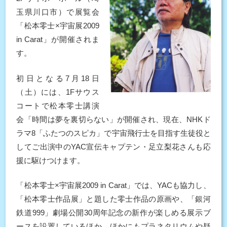
玉県川口市）で展覧会
「松本零士×宇宙展2009
in Carat」が開催されま
す。
初日となる7月18日
（土）には、1Fサウス
コートで松本零士講演
会「時間は夢を裏切らない」が開催され、現在、NHKド
ラマ8「ふたつのスピカ」で宇宙飛行士を目指す生徒役と
してご出演中のYAC宣伝キャプテン・足立梨花さんも応
援に駆けつけます。
「松本零士×宇宙展2009 in Carat」では、YACも協力し、
「松本零士作品展」と題した零士作品の原画や、「銀河
鉄道999」劇場公開30周年記念の新作が楽しめる展示ブ
ースを設置しているほか、ほかにもプラネタリウムや疑