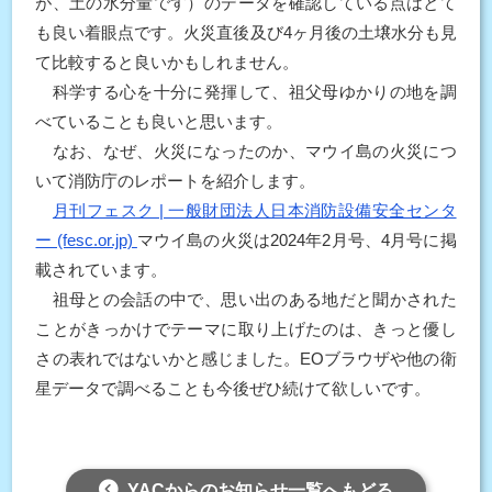
が、土の水分量です）のデータを確認している点はとて
も良い着眼点です。火災直後及び4ヶ月後の土壌水分も見
て比較すると良いかもしれません。
科学する心を十分に発揮して、祖父母ゆかりの地を調
べていることも良いと思います。
なお、なぜ、火災になったのか、マウイ島の火災につ
いて消防庁のレポートを紹介します。
月刊フェスク | 一般財団法人日本消防設備安全センタ
ー (fesc.or.jp)
マウイ島の火災は2024年2月号、4月号に掲
載されています。
祖母との会話の中で、思い出のある地だと聞かされた
ことがきっかけでテーマに取り上げたのは、きっと優し
さの表れではないかと感じました。EOブラウザや他の衛
星データで調べることも今後ぜひ続けて欲しいです。
YACからのお知らせ一覧へもどる