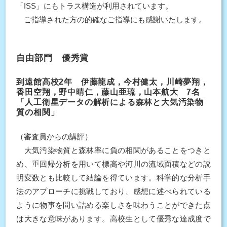
「ISS」にもトラス構造が利用されています。
ご指導された方の的確なご指導にも感謝いたします。
自由部門 優秀賞
到遠館高校2年 伊藤龍成，今村健太，川崎夢翔，
香田空翔，野中晴仁，藤山亜琉，山本航大 7名
「人工衛星データの解析による森林と大気汚染物
質の相関」
（審査員からの講評）
大気汚染物質と森林率に負の相関があることをつきと
め、重回帰分析を用いて標高や河川の流域面積などの説
明変数とも比較して結論を得ています。科学的な分析手
法のアプローチに挑戦しており、感想に述べられている
ように物事を問い詰める楽しさを味わうことができた点
は大きな意味があります。高校生として優秀な達成度で