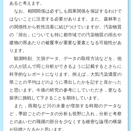
あると考えます。
なお、相関関係は必ずしも因果関係を保証するわけで
はないことに注意する必要があります。また、森林率と
の関係性から乾性沈着に結びつけていますが、汚染物質
の「排出」についても特に都市域での汚染物質の排出や
建物の県あたりの被覆率が重要な要素となる可能性があ
ります。
観測時刻、欠損データ、データの取得方法などを、他
の人が読んで同じ分析ができるように記載するとさらに
科学的なレポートになります。例えば，大気汚染濃度の
県ごとの平均はどのように導出したかを記すと良かった
と思います。今後の研究の参考にしていただき，更なる
探求に挑戦して下さることを期待しています。
また，雨期など川の水量が増加する時期のデータな
ど，季節ごとのデータの分析も視野に入れ，分析と考察
とのあいだの飛躍の部分を少なくする緻密な論理の構築
が目標となるかと思います。