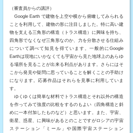
（審査員からの講評）
Google Earth で建物を上空や横から俯瞰してみられる
ことを利用して、建物の形に注目しました。特に高い建
物を支える三角形の構造（トラス構造）に興味を持ち、
四角形でなくなぜ三角形なのか、力を分散させる仕組み
について調べて知見を得ています。一般的にGoogle
Earthは現地にいかなくても宇宙から見た地球上のあらゆ
る場所を見ることが出来る利点があります。さらにはそ
こから発見や疑問に思っていることを解くことの手助け
になります。応募作品はそれらを見事に利用していま
す。
ゆくゆくは簡単な材料でトラス構造とそれ以外の構造
を作ってみて強度の比較をするのもよい（四角構造と斜
めに一本付加したものなど）と思います。また、宇宙、
衛星、惑星、に興味があるとのことですがロシアの宇宙
ステーション「ミール」や国際宇宙ステーション