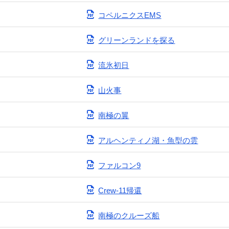
コペルニクスEMS
グリーンランドを探る
流氷初日
山火事
南極の翼
アルヘンティノ湖・魚型の雲
ファルコン9
Crew-11帰還
南極のクルーズ船