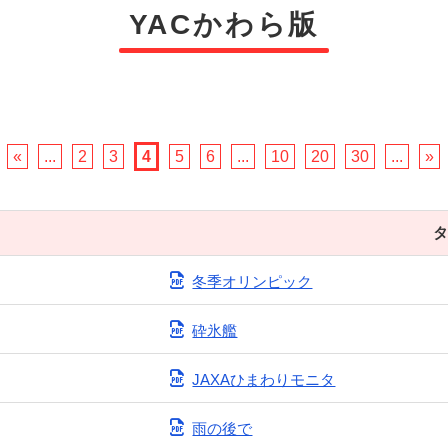
YACかわら版
«
...
2
3
4
5
6
...
10
20
30
...
»
冬季オリンピック
砕氷艦
JAXAひまわりモニタ
雨の後で