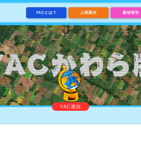
YACとは？
入団案内
教材研究
YAC通信