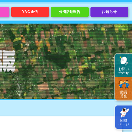
YAC通信
分団活動報告
お知らせ
お問い
合わせ
団員
募集
団員
ページ