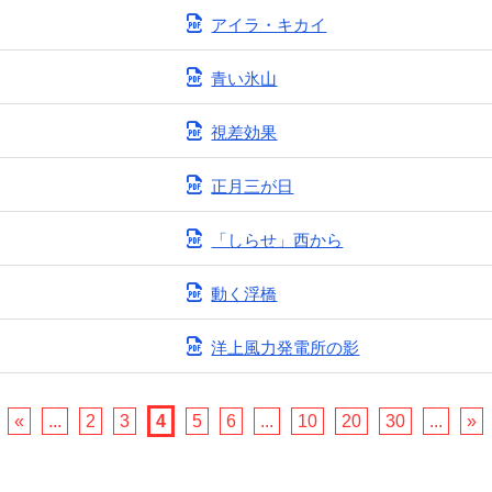
アイラ・キカイ
青い氷山
視差効果
正月三が日
「しらせ」西から
動く浮橋
洋上風力発電所の影
«
...
2
3
4
5
6
...
10
20
30
...
»