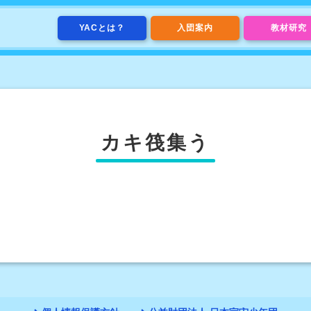
YACとは？
入団案内
教材研究
カキ筏集う