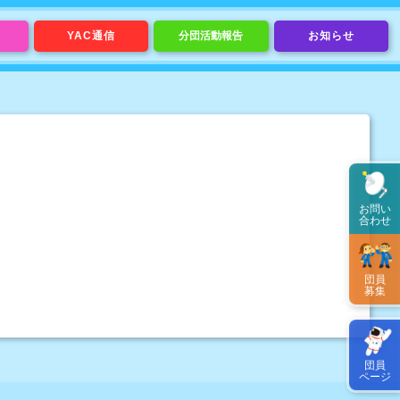
YAC通信
分団活動報告
お知らせ
お問い
合わせ
団員
募集
団員
ページ