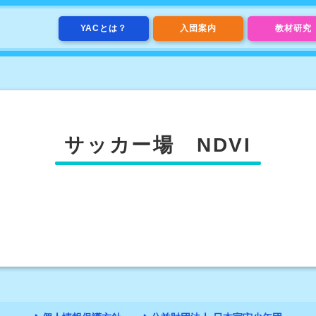
YACとは？
入団案内
教材研究
サッカー場 NDVI