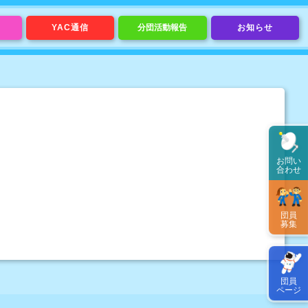
YAC通信
分団活動報告
お知らせ
お問い
合わせ
団員
募集
団員
ページ