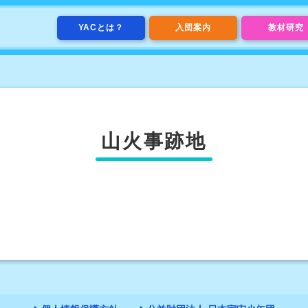
YACとは？
入団案内
教材研究
山火事跡地