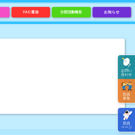
YAC通信
分団活動報告
お知らせ
お問い
合わせ
団員
募集
団員
ページ