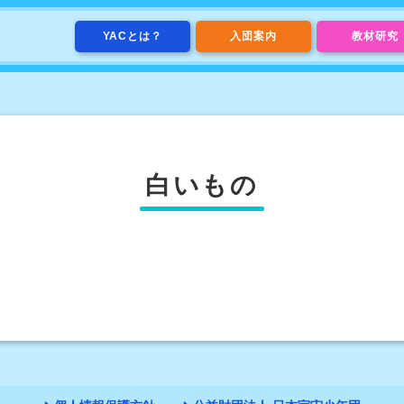
YACとは？
入団案内
教材研究
白いもの