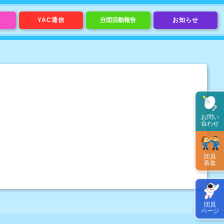
YAC通信
分団活動報告
お知らせ
お問い
合わせ
団員
募集
団員
ページ