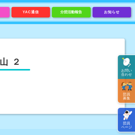
YAC通信
分団活動報告
お知らせ
山 ２
お問い
合わせ
団員
募集
団員
ページ