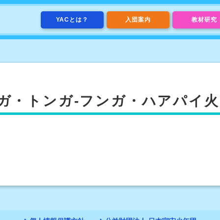
YACとは？
入団案内
教材研究
ガ・トンガ-フンガ・ハアパイ火