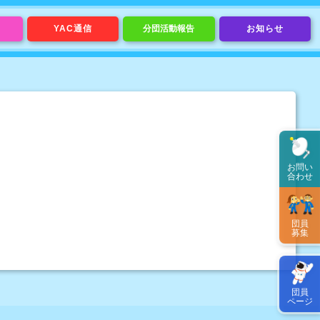
YAC通信
分団活動報告
お知らせ
お問い
合わせ
団員
募集
団員
ページ