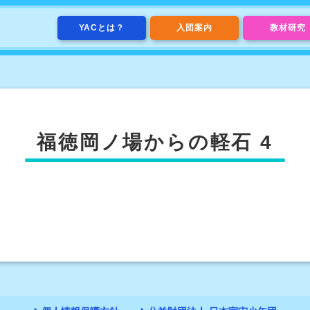
YACとは？
入団案内
教材研究
福徳岡ノ場からの軽石 4