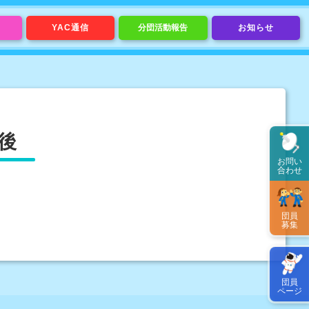
YAC通信
分団活動報告
お知らせ
後
お問い
合わせ
団員
募集
団員
ページ