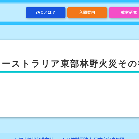
YACとは？
入団案内
教材研究
オーストラリア東部林野火災その