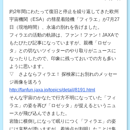
約2年間にわたって復旧と停止を繰り返してきた欧州
宇宙機関（ESA）の彗星着陸機「フィラエ」が7月27
日（現地時間）、永遠の別れを告げました。
フィラエの活動の軌跡は、ファン！ファン！JAXAで
もたびたび記事になっていますが、親機「ロゼッ
タ」との切ないツイッターのやり取りがニュースに
なったりしたので、印象に残っておいでの方も多い
ように思います。
▽ さよならフィラエ！ 探検家にお別れのメッセー
ジ画像を送ろう
http://fanfun.jaxa.jp/topics/detail/8191.html
そんな宇宙のかなたで行方不明になっていた「フィ
ラエ」の姿を再び「ロゼッタ」が捉えるというニュ
ースが飛び込んできました。
岩陰に横倒しになって眠りにつく「フィラエ」の姿
には哀愁が漂いますが、着地点が判明したことは集