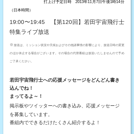
打上げ予定日時
2013年11月7日午後1時14分
（日本時間）
19:00〜19:45 【第120回】若田宇宙飛行士
特集ライブ放送
※
放送は、ミッション状況や天候およびその他諸事情の影響により、放送日時の変更
のほか休止する場合がございます。その場合の代替番組は放送いたしませんので予め
ご了承ください。
若田宇宙飛行士への
応援メッセージを
どんどん書き
込んでね！
まってるよ～！
掲示板やツイッターへの書き込み、
応援メッセージ
を募集しています。
番組内でできるだけたくさん紹介するよ！