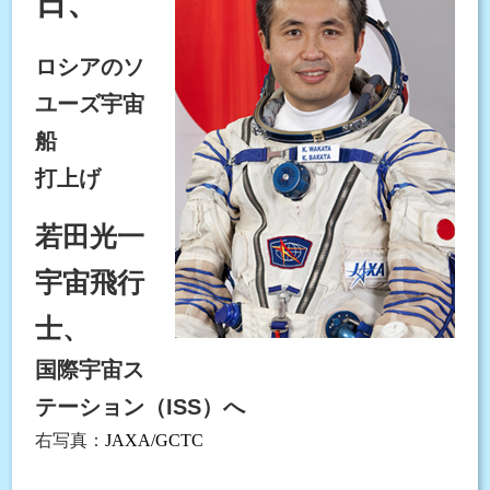
日、
ロシアのソ
ユーズ宇宙
船
打上げ
若田光一
宇宙飛行
士、
国際宇宙ス
テーション（ISS）へ
右写真：
JAXA
/GCTC