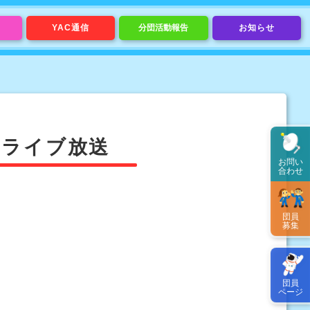
YAC通信
分団活動報告
お知らせ
 ライブ放送
お問い
合わせ
団員
募集
団員
。
ページ