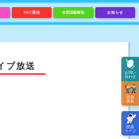
YAC通信
分団活動報告
お知らせ
ライブ放送
お問い
合わせ
団員
募集
団員
ページ