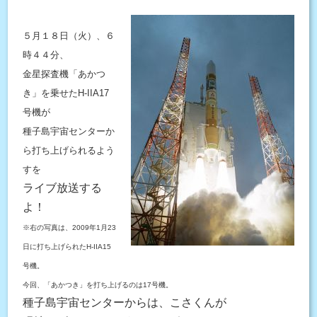
５月１８日（火）、６
時４４分、
金星探査機「あかつ
き」を乗せたH-IIA17
号機が
種子島宇宙センターか
ら打ち上げられるよう
すを
ライブ放送する
よ！
※右の写真は、2009年1月23
日に打ち上げられたH-IIA15
号機。
今回、「あかつき」を打ち上げるのは17号機。
種子島宇宙センターからは、こさくんが