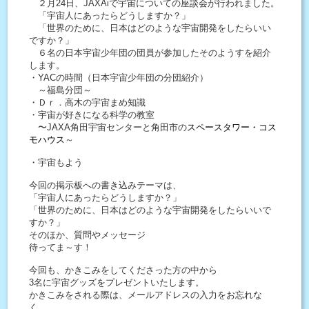
２月24日、JAXAiで宇宙についての座談会が行われました。
「宇宙人にあったらどうしますか？」
「世界のために、日本はどのような宇宙開発をしたらいい
ですか？」
６名の日本宇宙少年団の団員が参加したそのようすを紹介
します。
・YACの時間（日本宇宙少年団の分団紹介）
～福島分団～
・Ｄｒ．高木の宇宙まめ知識
・宇宙が好きになる科学の教室
〜JAXA角田宇宙センターと角田市の
スペースタワー・コス
モハウス
～
・宇宙もよう
今回の掲示板への書き込みテーマは、
「宇宙人にあったらどうしますか？」
「世界のために、日本はどのような宇宙開発をしたらいいで
すか？」
そのほか、質問やメッセージ
待ってま～す！
今回も、かきこみをしてくださった方の中から
3名に宇宙グッズをプレゼントいたします。
かきこみをされる際は、メールアドレスの入力をお忘れな
く。