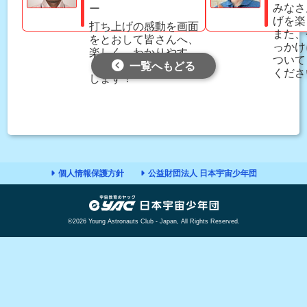
みなさ
ー
げを楽
打ち上げの感動を画面
また、
をとおして皆さんへ、
っかけ
楽しく、わかりやす
ついて
く、そして熱くお伝え
一覧へもどる
くださ
します！
個人情報保護方針
公益財団法人 日本宇宙少年団
©2026 Young Astronauts Club - Japan, All Rights Reserved.