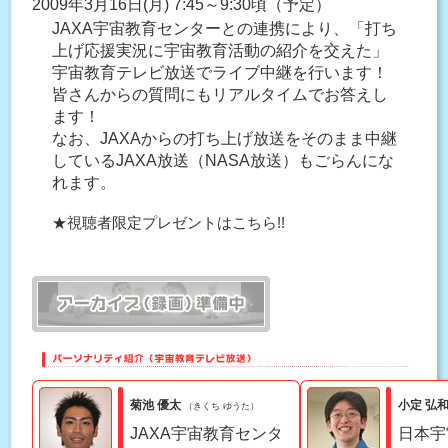
2009年3月16日(月) 7:45～9:30頃（予定）
JAXA宇宙教育センターとの連携により、「打ち
上げ応援実況に宇宙教育活動の紹介を交えた」
宇宙教育テレビ放送でライブ中継を行います！
皆さんからの質問にもリアルタイムでお答えし
ます！
なお、JAXAからの打ち上げ放送をそのまま中継
しているJAXA放送（NASA放送）もごらんにな
れます。
★視聴者限定プレゼントはこちら!!
菊池 優太
小定 弘
（きくち ゆうた）
JAXA宇宙教育センタ
日本宇