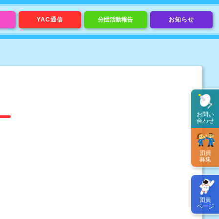
YAC通信
分団活動報告
お知らせ
お問い
合わせ
団員
募集
団員
ページ