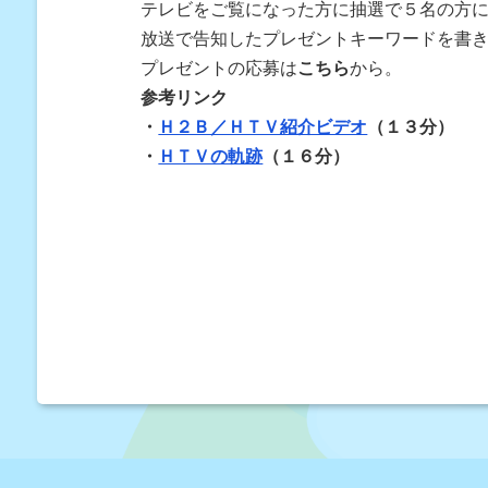
テレビをご覧になった方に抽選で５名の方
放送で告知したプレゼントキーワードを書
プレゼントの応募は
こちら
から。
参考リンク
・
Ｈ２Ｂ／ＨＴＶ紹介ビデオ
（１３分）
・
ＨＴＶの軌跡
（１６分）