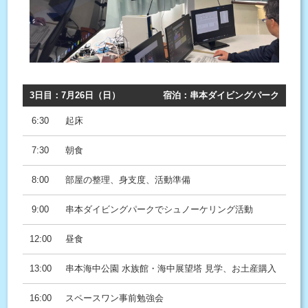
3日目：7月26日（日）
宿泊：串本ダイビングパーク
6:30
起床
7:30
朝食
8:00
部屋の整理、身支度、活動準備
9:00
串本ダイビングパークでシュノーケリング活動
12:00
昼食
13:00
串本海中公園 水族館・海中展望塔 見学、お土産購入
16:00
スペースワン事前勉強会