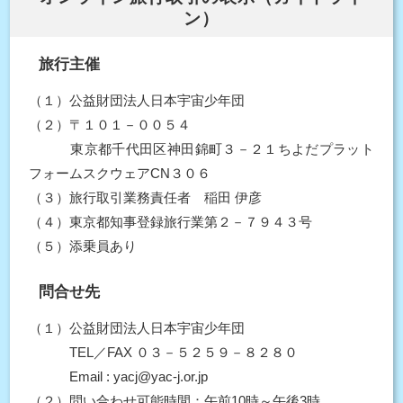
ン）
旅行主催
（１）公益財団法人日本宇宙少年団
（２）〒１０１－００５４
東京都千代田区神田錦町３－２１ちよだプラット
フォームスクウェアCN３０６
（３）旅行取引業務責任者 稲田 伊彦
（４）東京都知事登録旅行業第２－７９４３号
（５）添乗員あり
問合せ先
（１）公益財団法人日本宇宙少年団
TEL／FAX ０３－５２５９－８２８０
Email : yacj@yac-j.or.jp
（２）問い合わせ可能時間：午前10時～午後3時