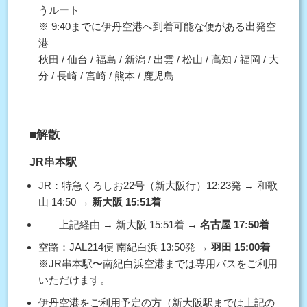
うルート
※ 9:40までに伊丹空港へ到着可能な便がある出発空
港
秋田 / 仙台 / 福島 / 新潟 / 出雲 / 松山 / 高知 / 福岡 / 大
分 / 長崎 / 宮崎 / 熊本 / 鹿児島
■解散
JR串本駅
JR：特急くろしお22号（新大阪行）12:23発 → 和歌
山 14:50 →
新大阪 15:51着
上記経由 → 新大阪 15:51着 →
名古屋 17:50着
空路：JAL214便 南紀白浜 13:50発 →
羽田 15:00着
※JR串本駅〜南紀白浜空港までは専用バスをご利用
いただけます。
伊丹空港をご利用予定の方（新大阪駅までは上記の