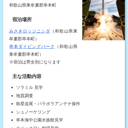
和歌山県東牟婁郡串本町
宿泊場所
みさきロッジニシダ
（和歌山県東
牟婁郡串本町）
串本ダイビングパーク
（和歌山県
東牟婁郡串本町）
※宿泊は男女別になります
主な活動内容
ソラミル 見学
地質調査
衛星追尾・パラボラアンテナ操作
シュノーケリング
串本海中公園水族館見学