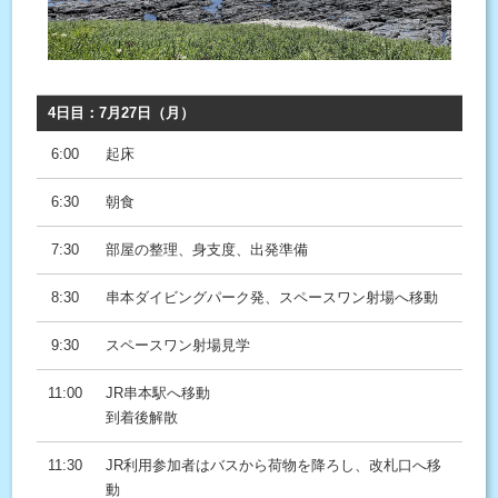
4日目：7月27日（月）
6:00
起床
6:30
朝食
7:30
部屋の整理、身支度、出発準備
8:30
串本ダイビングパーク発、スペースワン射場へ移動
9:30
スペースワン射場見学
11:00
JR串本駅へ移動
到着後解散
11:30
JR利用参加者はバスから荷物を降ろし、改札口へ移
動