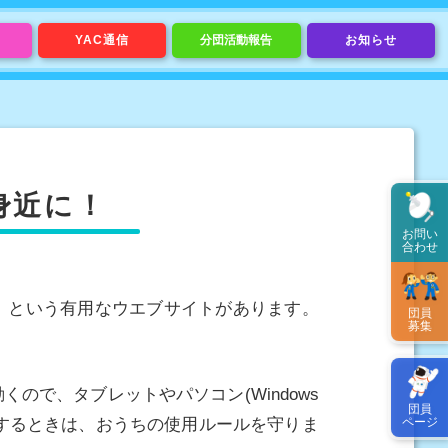
YAC通信
分団活動報告
お知らせ
身近に！
お問い
合わせ
ザ」という有用なウエブサイトがあります。
団員
募集
で、タブレットやパソコン(Windows
団員
続するときは、おうちの使用ルールを守りま
ページ