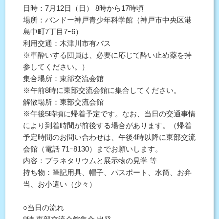
日時：7月12日（日） 8時から17時頃
場所：バンドー神戸青少年科学館（神戸市中央区港
島中町7丁目7ｰ6）
利用交通：木津川市有バス
※車酔いする団員は、必要に応じて酔い止め薬を持
参してください。）
集合場所：東部交流会館
※午前8時に東部交流会館に集合してください。
解散場所：東部交流会館
※午後5時頃に帰着予定です。なお、当日の交通事情
により到着時間が前後する場合があります。（帰着
予定時間のお問い合わせは、午後4時以降に東部交流
会館（電話 71ｰ8130）までお願いします。
内容：プラネタリウムと展示物の見学 等
持ち物：筆記用具、帽子、パスポート、水筒、お弁
当、お小遣い（少々）
○当日の流れ