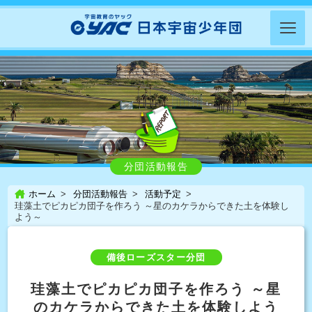
分団活動報告
ホーム
分団活動報告
活動予定
珪藻土でピカピカ団子を作ろう ～星のカケラからできた土を体験し
よう～
備後ローズスター分団
珪藻土でピカピカ団子を作ろう ～星
のカケラからできた土を体験しよう