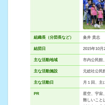
組織長（分団長など）
粂井 貴志
結団日
2015年10月
主な活動地域
市内公民館
主な活動施設
元総社公民
主な活動日
月１回、主
PR
星空、宇宙
難しいこと