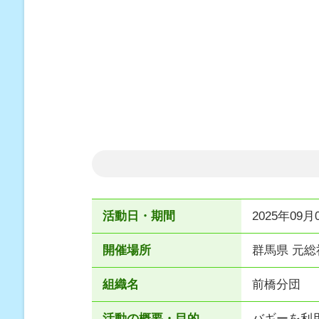
活動日・期間
2025年09月0
開催場所
群馬県 元
組織名
前橋分団
活動の概要・目的
バギーを利