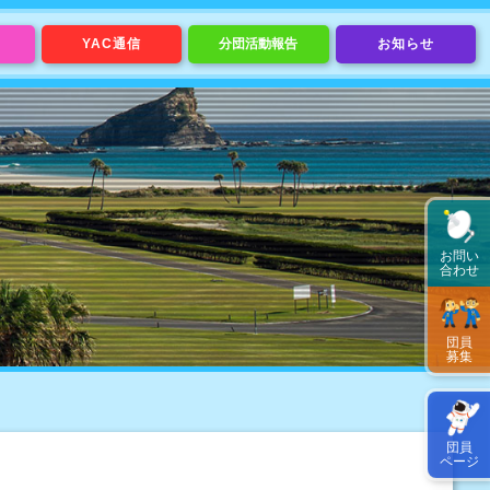
YAC通信
分団活動報告
お知らせ
お問い
合わせ
団員
募集
団員
ページ