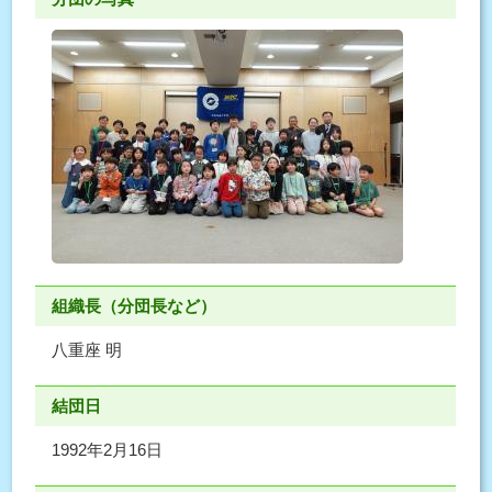
組織長（分団長など）
八重座 明
結団日
1992年2月16日