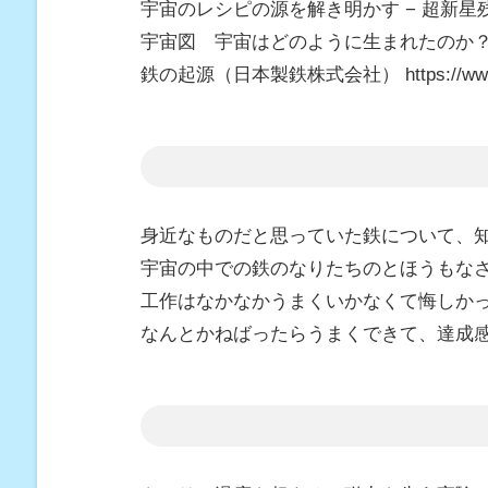
宇宙のレシピの源を解き明かす − 超新星残骸（JAXA) ht
宇宙図 宇宙はどのように生まれたのか？（国立天文台） h
鉄の起源（日本製鉄株式会社） https://www.nippo
身近なものだと思っていた鉄について、
宇宙の中での鉄のなりたちのとほうもな
工作はなかなかうまくいかなくて悔しか
なんとかねばったらうまくできて、達成