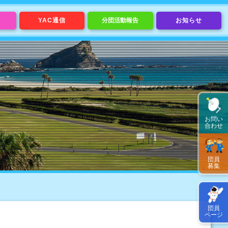
YAC通信
分団活動報告
お知らせ
お問い
合わせ
団員
募集
団員
ページ