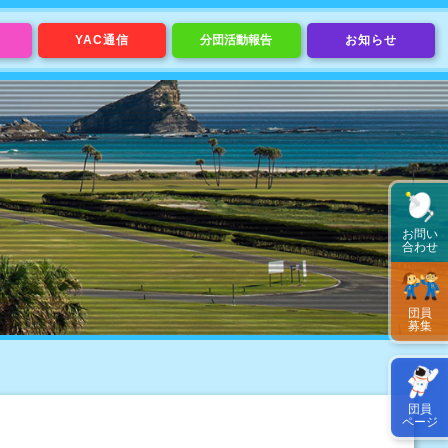
YAC通信
分団活動報告
お知らせ
お問い
合わせ
団員
募集
団員
ページ