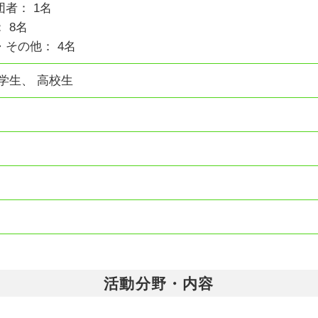
者： 1名
 8名
その他： 4名
学生、 高校生
活動分野・内容