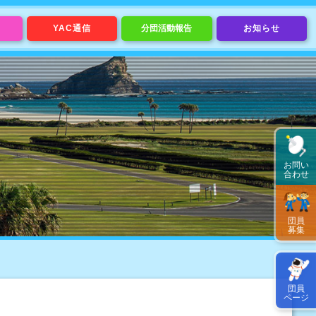
YAC通信
分団活動報告
お知らせ
お問い
合わせ
団員
募集
団員
ページ