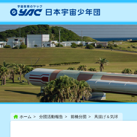
ホーム
分団活動報告
前橋分団
凧揚げ＆気球