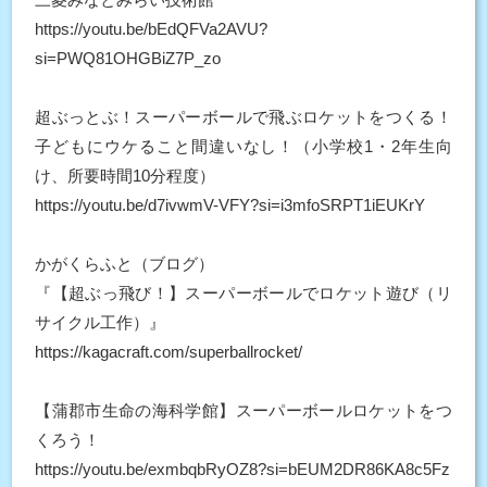
https://youtu.be/bEdQFVa2AVU?
si=PWQ81OHGBiZ7P_zo
超ぶっとぶ！スーパーボールで飛ぶロケットをつくる！
子どもにウケること間違いなし！（小学校1・2年生向
け、所要時間10分程度）
https://youtu.be/d7ivwmV-VFY?si=i3mfoSRPT1iEUKrY
かがくらふと（ブログ）
『【超ぶっ飛び！】スーパーボールでロケット遊び（リ
サイクル工作）』
https://kagacraft.com/superballrocket/
【蒲郡市生命の海科学館】スーパーボールロケットをつ
くろう！
https://youtu.be/exmbqbRyOZ8?si=bEUM2DR86KA8c5Fz