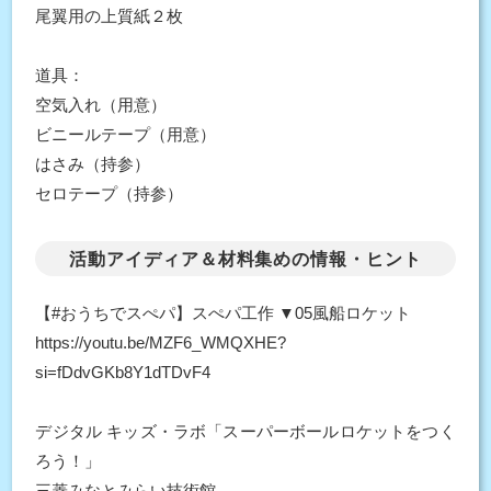
尾翼用の上質紙２枚
道具：
空気入れ（用意）
ビニールテープ（用意）
はさみ（持参）
セロテープ（持参）
活動アイディア＆材料集めの情報・ヒント
【#おうちでスぺパ】スぺパ工作 ▼05風船ロケット
https://youtu.be/MZF6_WMQXHE?
si=fDdvGKb8Y1dTDvF4
デジタル キッズ・ラボ「スーパーボールロケットをつく
ろう！」
三菱みなとみらい技術館