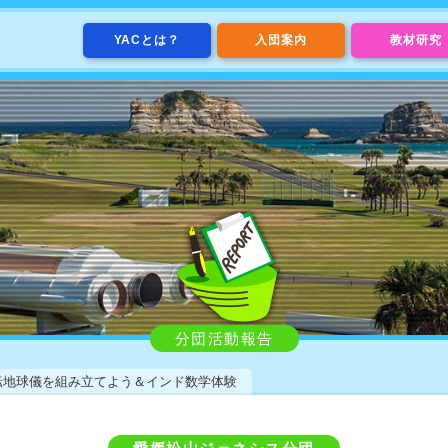
YACとは？
入団案内
教材研究
分団活動報告
転地球儀を組み立てよう＆インド数学体験