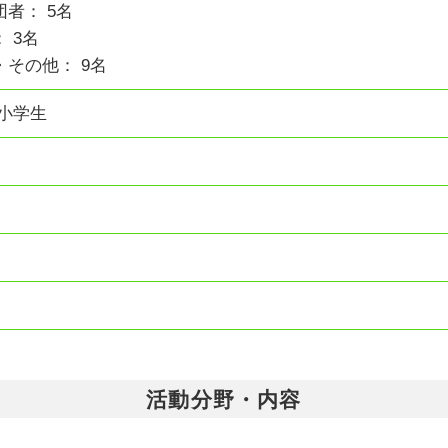
者： 5名
 3名
その他： 9名
 小学生
活動分野・内容