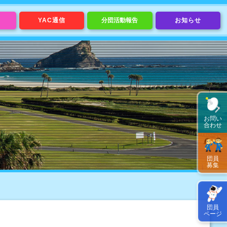
YAC通信
分団活動報告
お知らせ
お問い
合わせ
団員
募集
団員
ページ